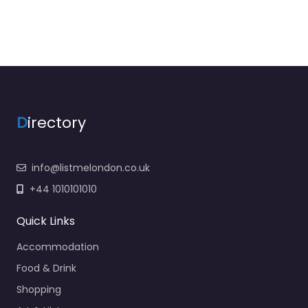
D
irectory
info@listmelondon.co.uk
+44 1010101010
Quick Links
Accommodation
Food & Drink
Shopping