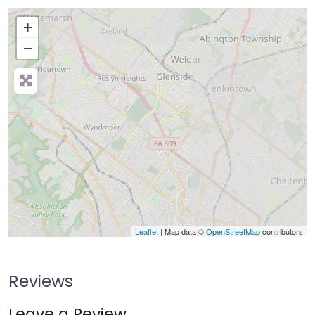
+
−
Leaflet
| Map data ©
OpenStreetMap
contributors
Reviews
Leave a Review