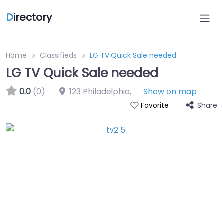
D
irectory
Home
Classifieds
LG TV Quick Sale needed
LG TV Quick Sale needed
0.0
(0)
123 Philadelphia
,
Show on map
Share
Favorite